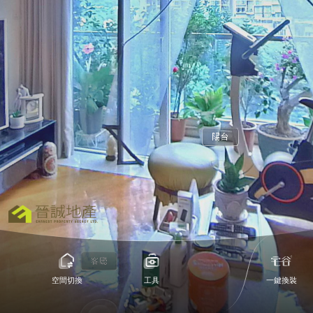
1
空間切換
工具
一鍵換裝