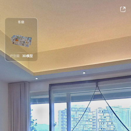
客廳
戶型圖
3D模型