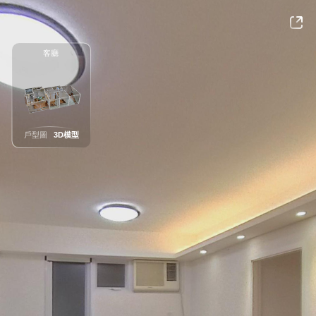
客廳
戶型圖
3D模型